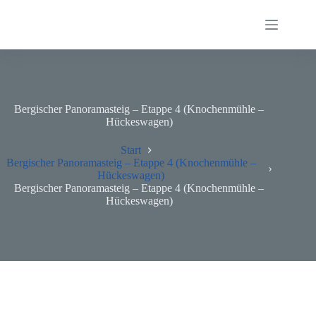
Zum
Inhalt
springen
Bergischer Panoramasteig – Etappe 4 (Knochenmühle –
Hückeswagen)
Start
Bergischer Panoramasteig – Etappe 4 (Knochenmühle –
Hückeswagen)
Bergischer Panoramasteig – Etappe 4 (Knochenmühle –
Hückeswagen)