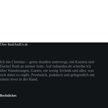
Über RudiAndUs.de
Ich bin Christian – gerne draußen unterwegs, mit Kamera und
Dackel Rudi an meiner Seite. Auf rudiandus.de schreibe ich
über Wanderungen, Garten, ein wenig Technik und alles, was
sich dabei so ergibt. Persönlich, praktisch und gelegentlich mit
einem Jever in der Hand.
Rechtliches