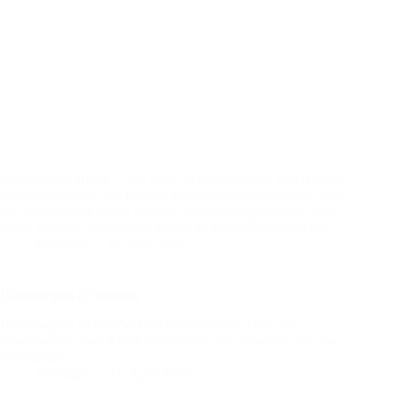
Schandelose Heide – Nur rund 20 Autominuten von Nettetal
entfernt, direkt an der deutsch-niederländischen Grenze, lädt
die Schandelose Heide zu einer abwechslungsreichen Tour
durch Wälder, Wiesen und vorbei an stillen Moorseen ein.
Christian
23. Mai 2025
Hindeloopen (Friesland)
Hindeloopen ist ein Dorf am nordöstlichen Ufer des
Ijsselmeeres, etwa 4 NM nordöstlich von Stavoren und etwa 7
NM südlich…
Christian
27. April 2025