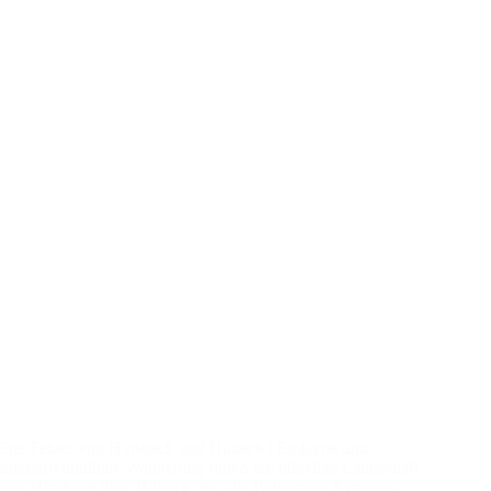
Die Felder von Hinsbeck und Hübeck | Einfache und
hundefreundliche Wanderung durch die hügelige Landschaft
von Hinsbeck über Hübeck, die alte Bahntrasse Kempen–