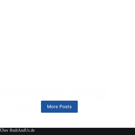
Premium Wanderung Galgenvenn | Vom Grenzwald zum
Maas-Abbruch führt uns die Wanderung heute durch das
deutsch-niederländische Grenzgebiet im Naturpark Schwalm-
Nette zwischen Venlo und Kaldenkirchen.
More Posts
Christian
3. Januar 2025
Über RudiAndUs.de