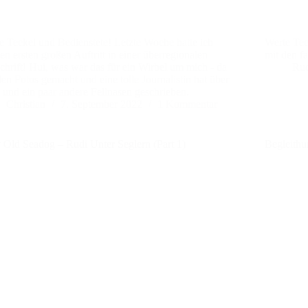
e Teckel und Bedienstete! Letzte Woche hatte ich
Werte Tec
n ersten großen Auftritt in einer überregionalen
mit den f
schrift! Hui, was war das für ein Wirbel um mich - da
Ru
en Fotos gemacht und eine tolle Journalistin hat über
 und ein paar andere Fellnasen geschrieben.
Christian
7. September 2022
1 Kommentar
y Old Seadog – Rudi Unter Seglern (Part 1)
Begleithu