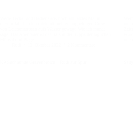
Werte Teckel und Bedienstete, noch ein letztes Mal in
Wert
diesem Jahr hab ich mich mit meiner langbeinigen Crew
meine
von Leichtmatrosen aufs Wasser gewagt. Wie ich immer
Zeit
sage: Das Abenteuer ist das Salz in der Suppe der täglichen
wurd
Mühsal und Plage.
mich
Rudi
13. Oktober 2022
2 Kommentare
K9 Suchhunde Grevenbroich – Rudi auf Spur
Salt