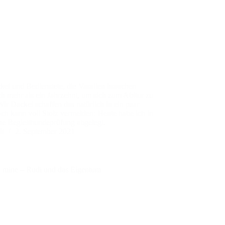
kel und Bedienstete, die Vasallen brauchen
ch mehr als ein Jahrzehnt, um sich zum Abitur zu
Wir Dackel schaffen das natürlich in ein paar
ch kann voll Stolz vermelden: Heute habe ich in
e Begleithundeprüfung abgelegt.
di
2. September 2021
 mine – Rudi und das Eigentum