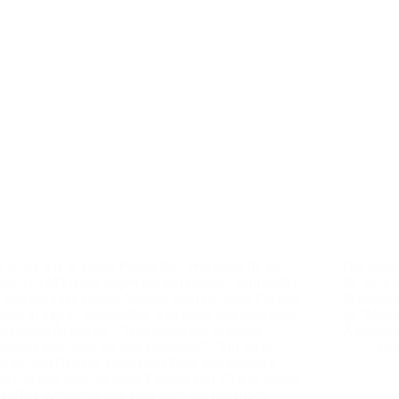
r stinks wie in einem Pumakäfig! Was treibt Ihr hier
Das neue P
ntlich?". Mit leicht angewidertem Gesicht, gerümpfter
für mich.
 und merklich flacher Atmung steht die beste Ehefrau
Schulunge
allen in meiner Homeoffice-Kemenate und sieht mich
ist "Mein
fragenden Augen an..."Hier stinks wie in einem
Augenblic
äfig! Was treibt Ihr hier eigentlich?". Mit leicht
Ru
widertem Gesicht, gerümpfter Nase und merklich
her Atmung steht die beste Ehefrau von allen in meiner
office-Kemenate und sieht mich mit fragenden