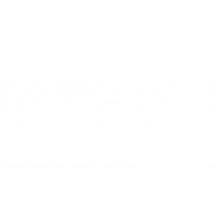
Werte Teckel und Bedienstete, heute erzähle ich Euch ein
Wert
wenig von meinen Heldentaten bei den Suchhunden.
Woch
Genauer: Der Trupp der K9 Suchhunde Grevenbroich.
wir 
Hier kann ich mich einmal die Woche beim Mantrailing so
Orka
richtig auspowern und zeigen, was ich drauf habe.
der 
Rudi
8. September 2021
1 Kommentar
mir,
Teenage Mutant Ninja Dackel – Rudi is back
Im P