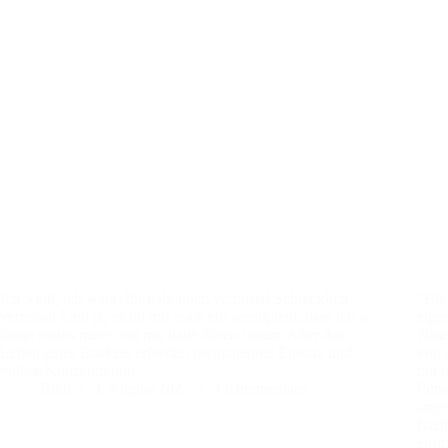
Ich weiß, ich weiß: Ihr habt mich vermisst! Schrecklich
"Hie
vermisst! Und ja, es tut mir auch ein wenig leid, dass ich so
eige
lange nichts mehr von mir habe hören lassen. Aber das
Nase
Leben eines Dackels erfordert permanenten Einsatz und
von 
vollste Konzentration.
mit 
Rudi
3. August 2021
3 Kommentare
Pumak
ange
flac
Home