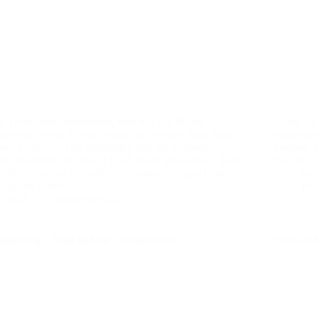
e Teckel und Bedienstete, was war das für ein
Werte Tec
enende voller Stürme, Wind und Wellen. Was haben
bekanntli
dem Teufel ein Ohr abgesegelt und die wildesten
fuschen. 
ne abgeritten. Ihr macht Euch keine Vorstellung: Tage
Wochen. I
Entbehrung und des wilden Abenteuers liegen hinter
Köln mein
 sage ich Euch!
Ru
Rudi
6. September 2021
umakäfig – Rudi und die Ochsenziemer
Yours and