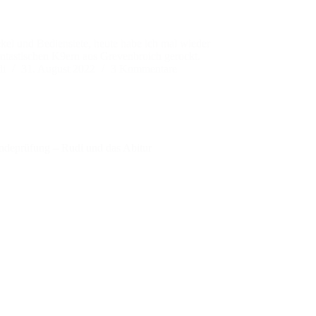
kel und Bedienstete, heute habe ich mal wieder
antastischen K9ern aus Grevenbroich gerockt.
di
31. August 2022
3 Kommentare
ndeprüfung – Rudi und das Abitur