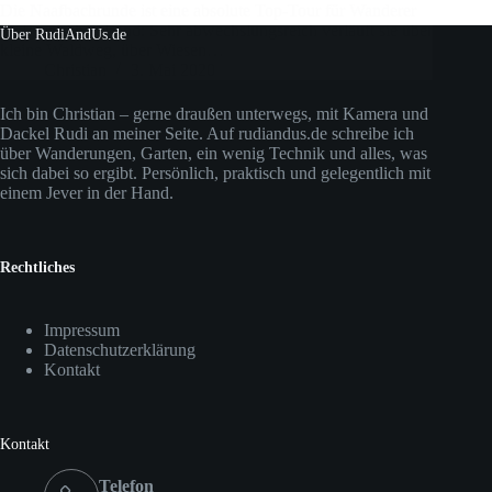
Die Naafbachrunde ist eine absolute Top-Tour für Wanderer
im Bergischen Land: Sehr abwechslungsreich verläuft sie über
Über RudiAndUs.de
kleine Waldweg, über Wiesen…
Christian
3. Mai 2020
Ich bin Christian – gerne draußen unterwegs, mit Kamera und
Dackel Rudi an meiner Seite. Auf rudiandus.de schreibe ich
über Wanderungen, Garten, ein wenig Technik und alles, was
sich dabei so ergibt. Persönlich, praktisch und gelegentlich mit
einem Jever in der Hand.
Rechtliches
Impressum
Datenschutzerklärung
Kontakt
Kontakt
Telefon