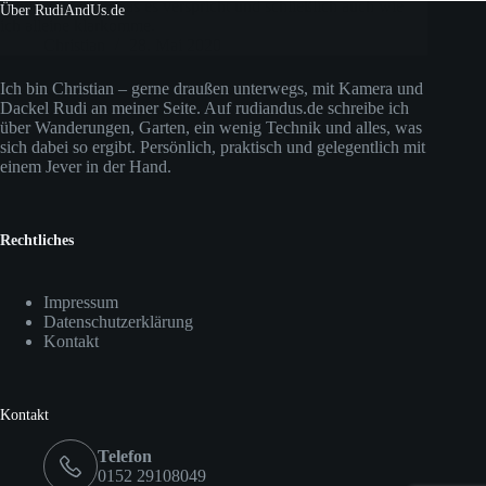
Equipment hält, was es verspricht und schließlich auch wie
Über RudiAndUs.de
ich alleine klarkomme.
Christian
28. Mai 2020
Ich bin Christian – gerne draußen unterwegs, mit Kamera und
Dackel Rudi an meiner Seite. Auf rudiandus.de schreibe ich
über Wanderungen, Garten, ein wenig Technik und alles, was
sich dabei so ergibt. Persönlich, praktisch und gelegentlich mit
einem Jever in der Hand.
Rechtliches
Impressum
Datenschutzerklärung
Kontakt
Kontakt
Telefon
0152 29108049