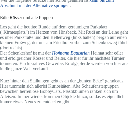
Wer die folgende Strecke hier schon gelaufen ist
kann bis zum
Abschnitt mit der Alternative
springen
.
Edle Rösser und alte Puppen
Los geht die heutige Runde auf dem geräumigen Parkplatz
(„Kirmesplatz“) im Herzen von Hinsbeck. Mit Rudi an der Leine geht
es über Parkstraße und den Bellenweg (links halten) bergan auf einen
kleinen Fußweg, der uns am Friedhof vorbei zum Schenkesweg führt
(dort rechts).
Der Schenkeshof ist mit der
Hofmann Equistrian
Heimat sehr edler
und erfolgreicher Rösser und Reiter, die hier für ihr nächstes Turnier
trainieren. Ein lukratives Gewerbe: Erfolgspferde werden von hier aus
in die ganze Welt verkauft.
Kurz hinter den Stallungen geht es an der „bunten Ecke“ geradeaus.
Hier tummeln sich allerlei Kuriositäten. Alte Schaufensterpuppen
bewachen herrenlose BobbyCars, Plastikblumen ranken sich um
Alteisen. Immer wieder kommen Objekte hinzu, so das es eigentlich
immer etwas Neues zu entdecken gibt.