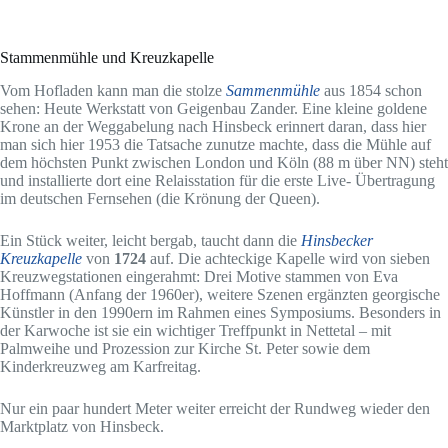
Stammenmühle und Kreuzkapelle
Vom Hofladen kann man die stolze
Sammenmühle
aus 1854 schon
sehen: Heute Werkstatt von Geigenbau Zander. Eine kleine goldene
Krone an der Weggabelung nach Hinsbeck erinnert daran, dass hier
man sich hier 1953 die Tatsache zunutze machte, dass die Mühle auf
dem höchsten Punkt zwischen London und Köln (88 m über NN) steht
und installierte dort eine Relaisstation für die erste Live- Übertragung
im deutschen Fernsehen (die Krönung der Queen).
Ein Stück weiter, leicht bergab, taucht dann die
Hinsbecker
Kreuzkapelle
von
1724
auf. Die achteckige Kapelle wird von sieben
Kreuzwegstationen eingerahmt: Drei Motive stammen von Eva
Hoffmann (Anfang der 1960er), weitere Szenen ergänzten georgische
Künstler in den 1990ern im Rahmen eines Symposiums. Besonders in
der Karwoche ist sie ein wichtiger Treffpunkt in Nettetal – mit
Palmweihe und Prozession zur Kirche St. Peter sowie dem
Kinderkreuzweg am Karfreitag.
Nur ein paar hundert Meter weiter erreicht der Rundweg wieder den
Marktplatz von Hinsbeck.