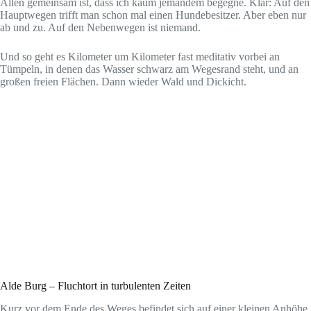
Allen gemeinsam ist, dass ich kaum jemandem begegne. Klar: Auf den
Hauptwegen trifft man schon mal einen Hundebesitzer. Aber eben nur
ab und zu. Auf den Nebenwegen ist niemand.
Und so geht es Kilometer um Kilometer fast meditativ vorbei an
Tümpeln, in denen das Wasser schwarz am Wegesrand steht, und an
großen freien Flächen. Dann wieder Wald und Dickicht.
Alde Burg – Fluchtort in turbulenten Zeiten
Kurz vor dem Ende des Weges befindet sich auf einer kleinen Anhöhe