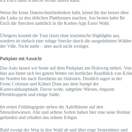
ich Euch dann schlecht verbal führen kann.
Wenn Ihr keine Datenschutzbedenken habt, könnt Ihr das besser über
die Links zu den üblichen Plattformen machen. Am besten ladet Ihr
Euch die Strecken natürlich in die Karten-App Eurer Wahl.
Übrigens kommt die Tour (fast) ohne touristische Highlights aus,
sondern ist einfach eine ruhige Strecke durch die ausgedehnten Wälder
der Ville. Nicht mehr – aber auch nicht weniger.
Parkplatz mit Aussicht
Das Auto lassen wir heute auf dem Parkplatz am Holzweg stehen. Von
hier aus bietet sich bei gutem Wetter ein herrlicher Rundblick von Köln
im Norden bis nach Bornheim im Südosten. Deutlich ragen in der
Ferne Colonius und Kölner Dom aus dem Sumpf der
Karnevalshauptstadt. Davor weite, sattgrüne Wiesen, ringsum
Pferdekoppeln und einige Ställe.
Im ersten Frühlingsgrün stehen die Apfelbäume auf den
Streuobstwiesen. Alte und seltene Sorten haben hier eine neue Heimat
gefunden und erhalten das seltene Erbgut.
Bald zweigt der Weg in den Wald ab und über enge Serpentinen und